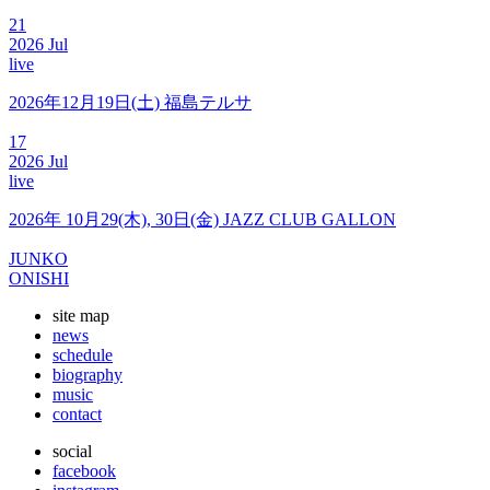
21
2026
Jul
live
2026年12月19日(土) 福島テルサ
17
2026
Jul
live
2026年 10月29(木), 30日(金) JAZZ CLUB GALLON
JUNKO
ONISHI
site map
news
schedule
biography
music
contact
social
facebook