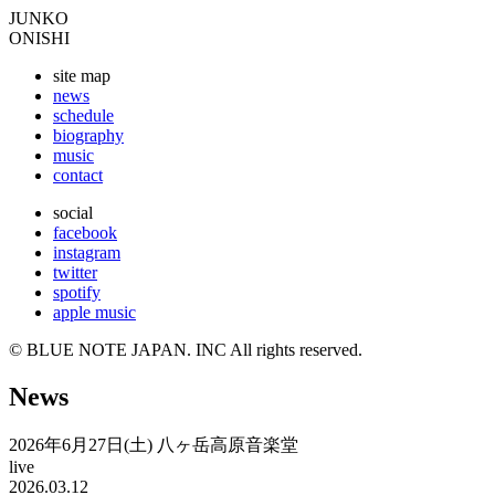
JUNKO
ONISHI
site map
news
schedule
biography
music
contact
social
facebook
instagram
twitter
spotify
apple music
© BLUE NOTE JAPAN. INC All rights reserved.
News
2026年6月27日(土) 八ヶ岳高原音楽堂
live
2026.03.12